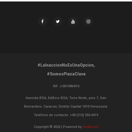
#LaInaccionNoEsUnaOpcion,
#SomosPiezaClave
RIF:
J-00158649-0
Avenida IESA, Edificio IESA, Torre Norte, piso 7, San
Bernardino. Caracas, Distrito Capital 1010 Venezuela.
Teléfono de contacto: +58 (212) 555.4419
Copyright © 2022 | Powered by
Gedecom