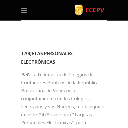
TARJETAS PERSONALES
ELECTRÓNICAS
🚨🎁 La Federación de Colegios de
Contadores Públicos de la República
Bolivariana de Venezuela
conjuntamente con los Colegios
Federados y sus Núcleos, te obsequian
en este #47Aniversario “Tarjetas
Personales Electrónicas”, para