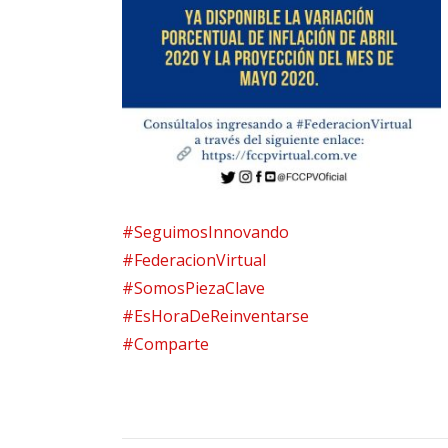
#SeguimosInnovando
#FederacionVirtual
#SomosPiezaClave
#EsHoraDeReinventarse
#Comparte