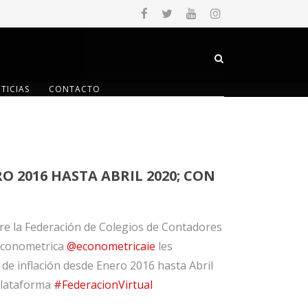
TICIAS
CONTACTO
O 2016 HASTA ABRIL 2020; CON
re la Federación de Colegios de Contadores
 Econometrica
@econometricaie
les
de inflación desde Enero 2016 hasta Abril
plataforma
#FederacionVirtual