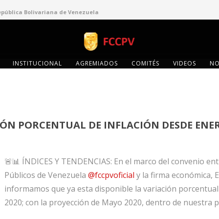
epública Bolivariana de Venezuela
INSTITUCIONAL
AGREMIADOS
COMITÉS
VIDEOS
NO
IÓN PORCENTUAL DE INFLACIÓN DESDE ENER
🚨📊 ÍNDICES Y TENDENCIAS: En el marco del convenio ent
Públicos de Venezuela
@fccpvoficial
y la firma económica,
informamos que ya esta disponible la variación porcentual 
2020; con la proyección de Mayo 2020, dentro de nuestra 