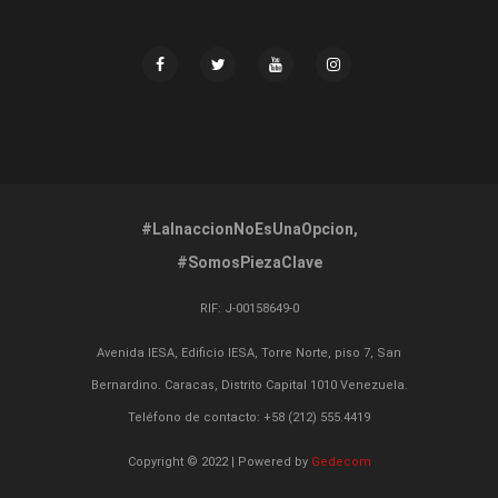
#LaInaccionNoEsUnaOpcion,
#SomosPiezaClave
RIF:
J-00158649-0
Avenida IESA, Edificio IESA, Torre Norte, piso 7, San
Bernardino. Caracas, Distrito Capital 1010 Venezuela.
Teléfono de contacto: +58 (212) 555.4419
Copyright © 2022 | Powered by
Gedecom