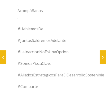
.
Acompáñanos…
.
#HablemosDe
#JuntosSaldremosAdelante
#LaInaccionNoEsUnaOpcion
#SomosPiezaClave
#AliadosEstrategicosParaElDesarrolloSostenible
#Comparte