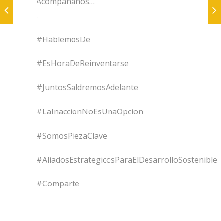
Acompáñanos…
.
#HablemosDe
#EsHoraDeReinventarse
#JuntosSaldremosAdelante
#LaInaccionNoEsUnaOpcion
#SomosPiezaClave
#AliadosEstrategicosParaElDesarrolloSostenible
#Comparte