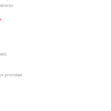
directo:
e
web:
or prioridad.