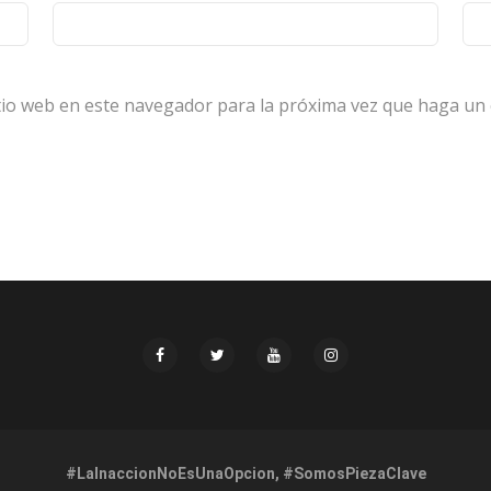
itio web en este navegador para la próxima vez que haga un
#LaInaccionNoEsUnaOpcion, #SomosPiezaClave