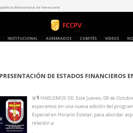
epública Bolivariana de Venezuela
INSTITUCIONAL
AGREMIADOS
COMITÉS
VIDEOS
NO
 PRESENTACIÓN DE ESTADOS FINANCIEROS 
🚨🎙 HABLEMOS DE: Este Jueves, 08 de Octubre
esperamos en una nueva edición del program
Especial en Horario Estelar; para abordar as
relación a:
.