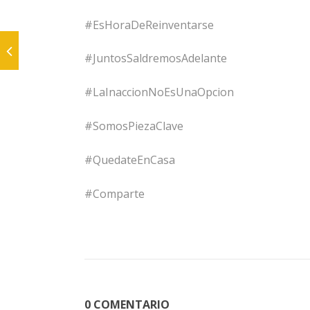
#EsHoraDeReinventarse
#JuntosSaldremosAdelante
#LaInaccionNoEsUnaOpcion
#SomosPiezaClave
#QuedateEnCasa
#Comparte
0 COMENTARIO