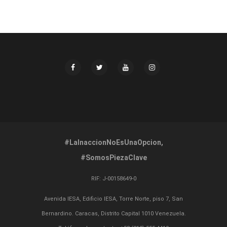
#LaInaccionNoEsUnaOpcion,
#SomosPiezaClave
RIF:
J-00158649-0
Avenida IESA, Edificio IESA, Torre Norte, piso 7, San
Bernardino. Caracas, Distrito Capital 1010 Venezuela.