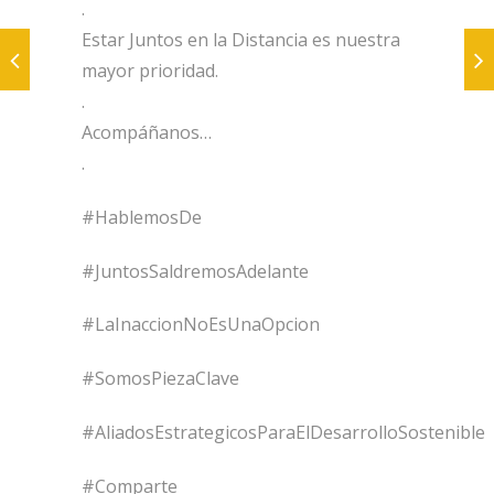
.
Estar Juntos en la Distancia es nuestra
mayor prioridad.
.
Acompáñanos…
.
#HablemosDe
#JuntosSaldremosAdelante
#LaInaccionNoEsUnaOpcion
#SomosPiezaClave
#AliadosEstrategicosParaElDesarrolloSostenible
#Comparte