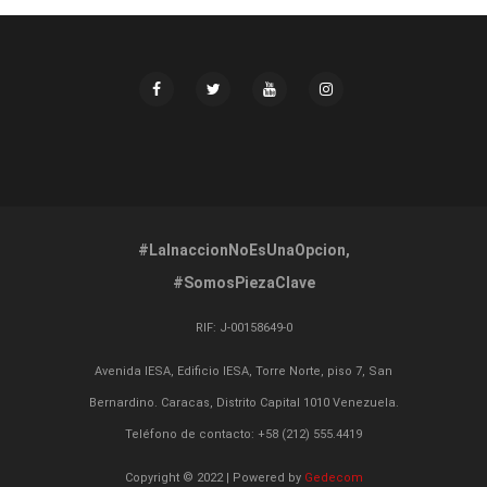
#LaInaccionNoEsUnaOpcion,
#SomosPiezaClave
RIF:
J-00158649-0
Avenida IESA, Edificio IESA, Torre Norte, piso 7, San
Bernardino. Caracas, Distrito Capital 1010 Venezuela.
Teléfono de contacto: +58 (212) 555.4419
Copyright © 2022 | Powered by
Gedecom