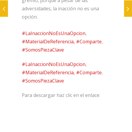
gremio, porque a pesar de las
adversidades, la inacción no es una
opción.
#LaInaccionNoEsUnaOpcion
,
#MaterialDeReferencia,
#Comparte
,
#SomosPiezaClave
#LaInaccionNoEsUnaOpcion
,
#MaterialDeReferencia,
#Comparte
,
#SomosPiezaClave
Para descargar haz clic en el enlace: