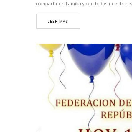
compartir en Familia y con todos nuestros s
ink
ink panel
LEER MÁS
ink panel
ink
ink
acklink
ink
ink
nk satın al
ink panel