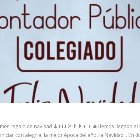
er regalo de navidad 🎄⬇️⬇️⬇️.🚨👨‍👩‍👧‍👦🎄Hemos llegado a
niciar con alegria, la mejor época del año, la Navidad… En