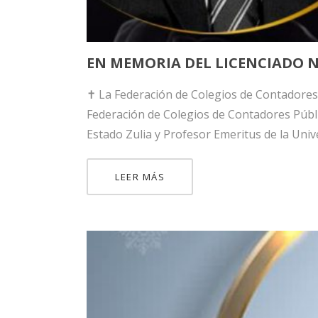
ink panel
EN MEMORIA DEL LICENCIADO 
ink panel
ink panel
✝️ La Federación de Colegios de Contadores
Federación de Colegios de Contadores Públi
nati
Estado Zulia y Profesor Emeritus de la Unive
ink
LEER MÁS
ink Panel
ink
ink Panel
 oku
ink Panel