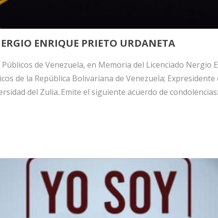
NERGIO ENRIQUE PRIETO URDANETA
 Públicos de Venezuela, en Memoria del Licenciado Nergio E
cos de la República Bolivariana de Venezuela; Expresidente 
rsidad del Zulia..Emite el siguiente acuerdo de condolencias: