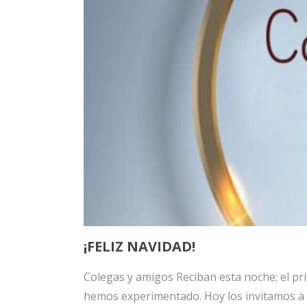
ink Panel
ink panel
 Oku
ink
ink panel
ink panel
ink panel
ink Panel
¡FELIZ NAVIDAD!
ink
Colegas y amigos Reciban esta noche; el prim
ink
hemos experimentado. Hoy los invitamos a i