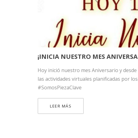
ink panel
ink panel
ink panel
ink panel
¡INICIA NUESTRO MES ANIVERSA
ink panel
Hoy inició nuestro mes Aniversario y desde
ink panel
las actividades virtuales planificadas por
ink panel
#SomosPiezaClave
ink panel
LEER MÁS
ink panel
ink panel