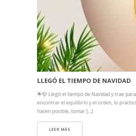
ink panel
ink panel
nk satın al
nk satın al
ink panel
ink panel
LLEGÓ EL TIEMPO DE NAVIDAD
ink panel
🌟📪 Llegó el tiempo de Navidad y trae para
ink panel
encontrar el equilibrio y el orden, lo práct
hacen posible, tomar […]
ink panel
ink panel
LEER MÁS